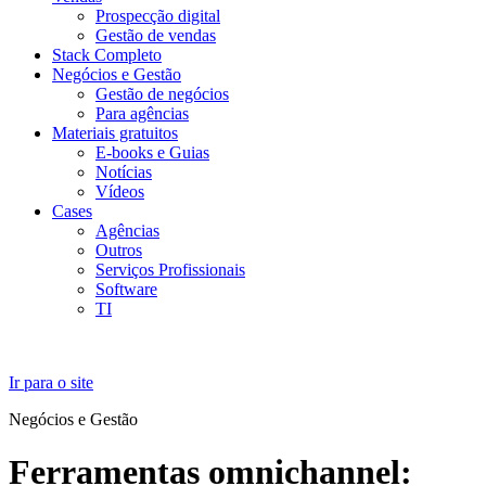
Prospecção digital
Gestão de vendas
Stack Completo
Negócios e Gestão
Gestão de negócios
Para agências
Materiais gratuitos
E-books e Guias
Notícias
Vídeos
Cases
Agências
Outros
Serviços Profissionais
Software
TI
Ir para o site
Negócios e Gestão
Ferramentas omnichannel: