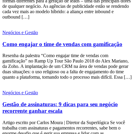
formas diferentes para a geração de leads – uma das principais dores
de qualquer negócio. As agências de publicidade estão se rendendo
cada vez mais ao modelo híbrido: a aliança entre inbound e
outbound […]
Negócios e Gestão
Como engajar o time de vendas com gamificação
Resenha da palestra “Como engajar time de vendas com
gamificação” no Ramp Up Tour São Paulo 2018 do Alex Mariano,
da Zoho. A implantação de um CRM na área de vendas pode gerar
duas situações: o uso religioso ou a falta de engajamento do time
quanto a plataforma, tornando todo o processo mais difícil. Essa […]
Negócios e Gestão
Gestão de assinaturas: 9 dicas para seu negócio
recorrente ganhar escala
Artigo escrito por Carlos Moura | Diretor da Superlógica Se você
trabalha com assinaturas e pagamentos recorrentes, sabe bem o
enorme desafio que é gerir sua empresa e lidar com as