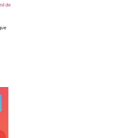
nil de
gue