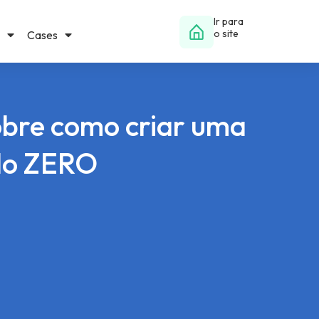
Ir para
o site
Cases
obre como criar uma
 do ZERO