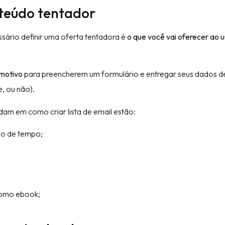
nteúdo tentador
ssário definir uma oferta tentadora é
o que você vai oferecer ao 
motivo
para preencherem um formulário e entregar seus dados d
, ou não).
dam em como criar lista de email estão:
do de tempo;
como ebook;