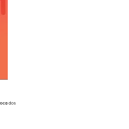
roca
dos