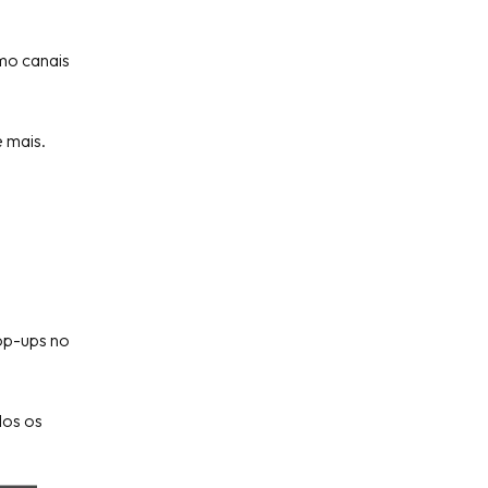
mo canais
e mais.
pop-ups no
dos os