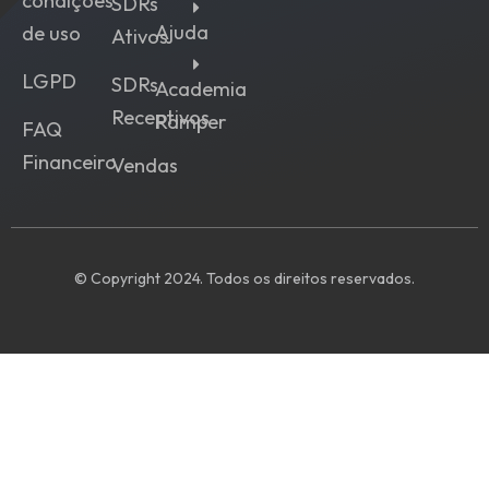
condições
SDRs
Ajuda
de uso
Ativos
LGPD
SDRs
Academia
Receptivos
Ramper
FAQ
Financeiro
Vendas
© Copyright 2024. Todos os direitos reservados.