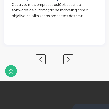
Cada vez mais empresas estão buscando
softwares de automação de marketing com o
objetivo de otimizar os processos dos seus
departamentos de marketing e vendas. Se você
está lendo esse artigo, provavelmente já faz uso
de algum software de automação de marketing,
mas caso seja alguém interessado em saber mais
sobre automação de marketing e […]