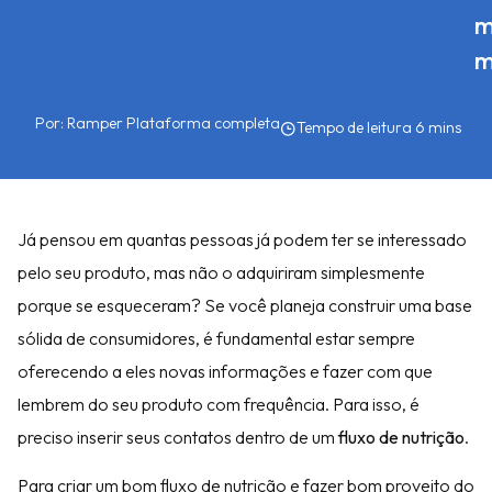
m
m
Por:
Ramper Plataforma completa
Já pensou em quantas pessoas já podem ter se interessado
pelo seu produto, mas não o adquiriram simplesmente
porque se esqueceram? Se você planeja construir uma base
sólida de consumidores, é fundamental estar sempre
oferecendo a eles novas informações e fazer com que
lembrem do seu produto com frequência. Para isso, é
preciso inserir seus contatos dentro de um
fluxo de nutrição
.
Para criar um bom fluxo de nutrição e fazer bom proveito do