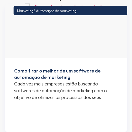
Marketing
/
Automação de marketing
Como tirar o melhor de um software de
automação de marketing
Cada vez mais empresas estão buscando
softwares de automação de marketing com o
objetivo de otimizar os processos dos seus
departamentos de marketing e vendas. Se você
está lendo esse artigo, provavelmente já faz uso
de algum software de automação de marketing,
mas caso seja alguém interessado em saber mais
sobre automação de marketing e […]