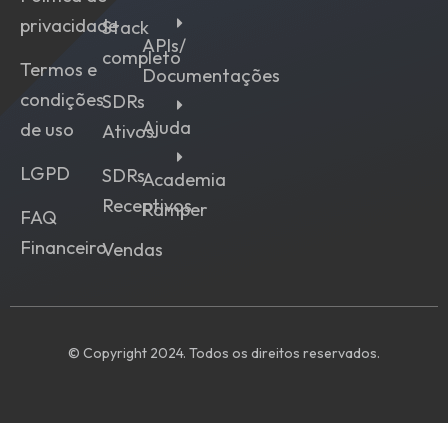
privacidade
Stack
APIs/
completo
Termos e
Documentações
condições
SDRs
Ajuda
de uso
Ativos
LGPD
SDRs
Academia
Receptivos
Ramper
FAQ
Financeiro
Vendas
© Copyright 2024. Todos os direitos reservados.