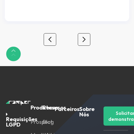
de algum software de automação de marketing,
mas caso seja alguém interessado em saber mais
sobre automação de marketing e […]
Produtos
Recursos
Parceiros
Sobre
Solicita
Nós
Requisições
demonstra
Prospect
Blog
LGPD