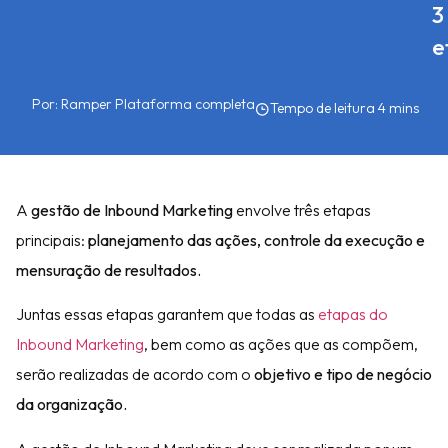
3
e
Por:
Ramper Plataforma completa
A
gestão de Inbound Marketing
envolve três etapas
principais:
planejamento das ações, controle da execução e
mensuração de resultados.
Juntas essas etapas garantem que todas as
etapas do
Inbound Marketing
, bem como as ações que as compõem,
serão realizadas de acordo com o
objetivo e tipo de negócio
da organização.