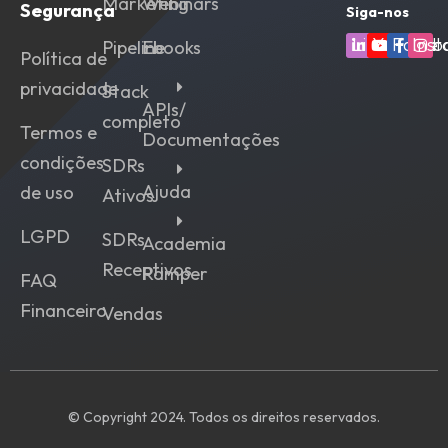
Marketing
Webinars
Segurança
Siga-nos
Linkedin
Youtube
Faceb
Ins
Pipeline
Ebooks
Política de
privacidade
Stack
APIs/
completo
Termos e
Documentações
condições
SDRs
Ajuda
de uso
Ativos
LGPD
SDRs
Academia
Receptivos
Ramper
FAQ
Financeiro
Vendas
© Copyright 2024. Todos os direitos reservados.