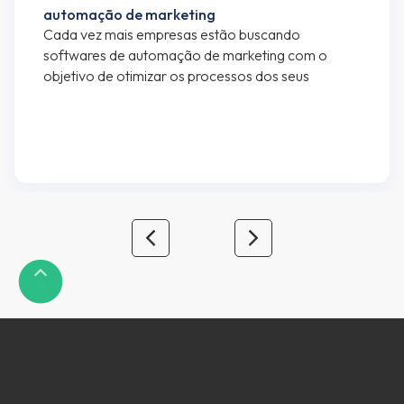
automação de marketing
Cada vez mais empresas estão buscando
softwares de automação de marketing com o
objetivo de otimizar os processos dos seus
departamentos de marketing e vendas. Se você
está lendo esse artigo, provavelmente já faz uso
de algum software de automação de marketing,
mas caso seja alguém interessado em saber mais
sobre automação de marketing e […]