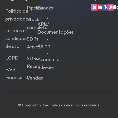
Linkedin
Youtube
Faceb
Ins
Pipeline
Ebooks
Política de
privacidade
Stack
APIs/
completo
Termos e
Documentações
condições
SDRs
Ajuda
de uso
Ativos
LGPD
SDRs
Academia
Receptivos
Ramper
FAQ
Financeiro
Vendas
© Copyright 2024. Todos os direitos reservados.