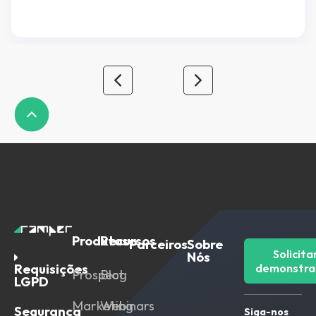
de algum software de automação de marketing,
mas caso seja alguém interessado em saber mais
sobre automação de marketing e […]
Produtos
Recursos
Parceiros
Sobre
Solicita
Nós
Requisições
demonstra
Prospect
Blog
LGPD
Marketing
Webinars
Segurança
Siga-nos