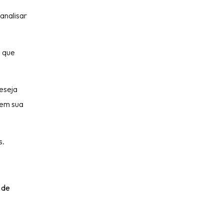
 analisar
l que
eseja
zem sua
s.
 de