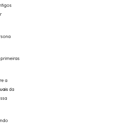
ntigos
r
ersona
 primeiras
re a
tuais
da
essa
ando