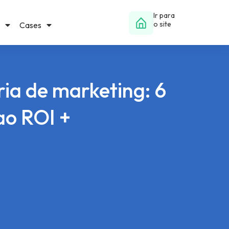
Ir para
o site
Cases
ia de marketing: 6
ao ROI +