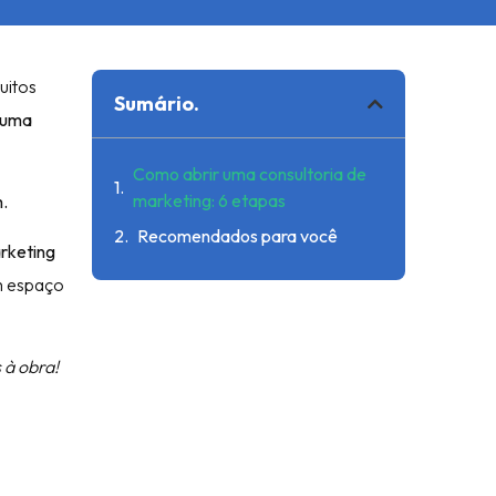
uitos
Sumário.
 uma
Como abrir uma consultoria de
marketing: 6 etapas
m.
Recomendados para você
rketing
um espaço
 à obra!