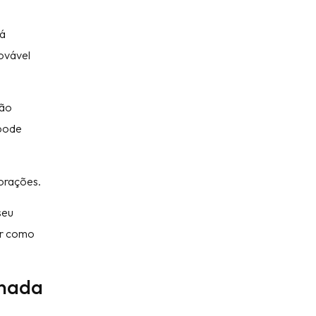
já
rovável
são
 pode
orações.
seu
or como
rnada