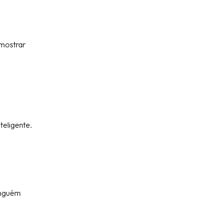
 mostrar
teligente.
ninguém