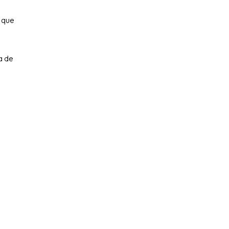
 que
a de