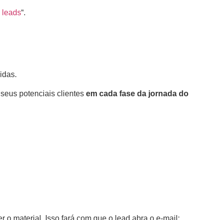
 leads
“.
idas.
 seus potenciais clientes
em cada fase da jornada do
o material. Isso fará com que o lead abra o e-mail;