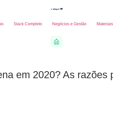
as
Stack Completo
Negócios e Gestão
Materiais
ena em 2020? As razões p