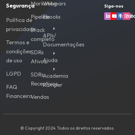
Marketing
Webinars
Segurança
Siga-nos
Linkedin
Youtube
Faceb
Ins
Pipeline
Ebooks
Política de
privacidade
Stack
APIs/
completo
Termos e
Documentações
condições
SDRs
Ajuda
de uso
Ativos
LGPD
SDRs
Academia
Receptivos
Ramper
FAQ
Financeiro
Vendas
© Copyright 2024. Todos os direitos reservados.