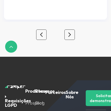
está lendo esse artigo, provavelmente já faz uso
de algum software de automação de marketing,
mas caso seja alguém interessado em saber mais
sobre automação de marketing e […]
Produtos
Recursos
Parceiros
Sobre
Solicita
Nós
Requisições
demonstra
Prospect
Blog
LGPD