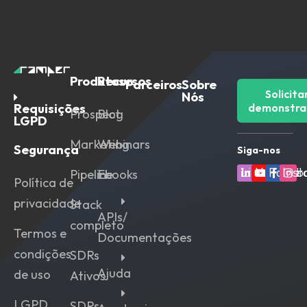
Produtos
Recursos
Parceiros
Sobre
Solicita
Nós
Requisições
demonstra
Prospect
Blog
LGPD
Marketing
Webinars
Segurança
Siga-nos
Linkedin
Youtube
Faceb
Ins
Pipeline
Ebooks
Política de
privacidade
Stack
APIs/
completo
Termos e
Documentações
condições
SDRs
Ajuda
de uso
Ativos
LGPD
SDRs