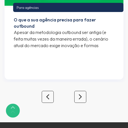
Para agências
O que a sua agência precisa para fazer
outbound
Apesar da metodologia outbound ser antiga (e
feita muitas vezes da maneira errada), o cenário
atual do mercado exige inovação e formas
diferentes para a geração de leads – uma das
principais dores de qualquer negócio. As agências
de publicidade estão se rendendo cada vez mais
ao modelo híbrido: a aliança entre inbound e
outbound […]