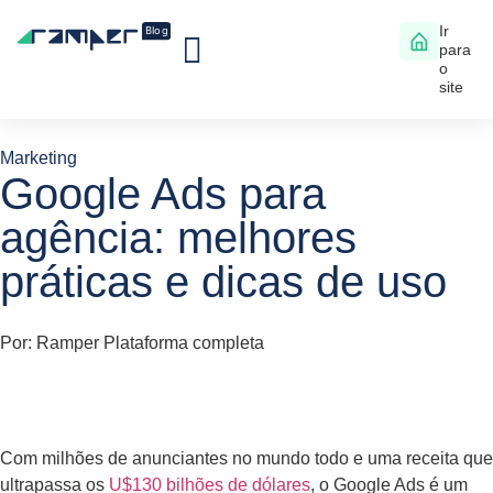
Ir
para
o
Stack Completo
Negócios e Gestão
Materiais gratuitos
site
Marketing
Google Ads para
agência: melhores
práticas e dicas de uso
Por:
Ramper Plataforma completa
Com milhões de anunciantes no mundo todo e uma receita que
ultrapassa os
U$130 bilhões de dólares
, o Google Ads é um