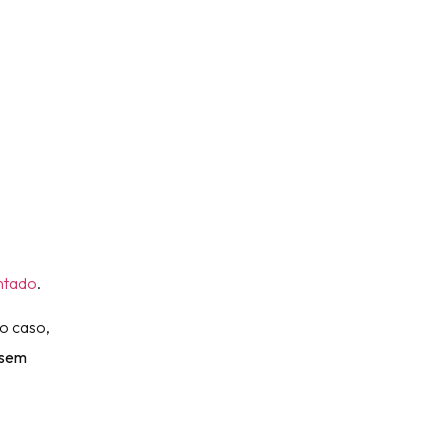
ntado
.
o caso,
sem