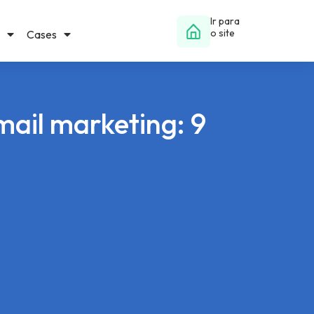
Ir para
o site
Cases
ail marketing: 9