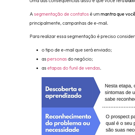
Uma das consequências disso é que você terá
baixa
A
segmentação de contatos
é um
mantra que você
principalmente, campanhas de e-mail.
Para realizar essa segmentação é preciso consider
o tipo de e-mail que será enviado;
as
personas
do negócio;
as
etapas do funil de vendas
.