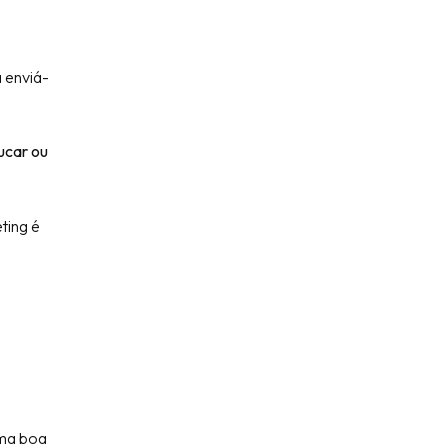
 enviá-
ucar ou
ting é
uma boa