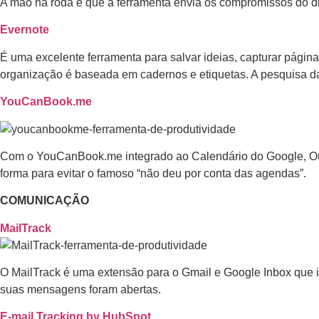
A mão na roda é que a ferramenta envia os compromissos do dia 
Evernote
É uma excelente ferramenta para salvar ideias, capturar páginas 
organização é baseada em cadernos e etiquetas. A pesquisa da 
YouCanBook.me
Com o YouCanBook.me integrado ao Calendário do Google, Outlo
forma para evitar o famoso “não deu por conta das agendas”.
COMUNICAÇÃO
MailTrack
O MailTrack é uma extensão para o Gmail e Google Inbox que inf
suas mensagens foram abertas.
E-mail Tracking by HubSpot