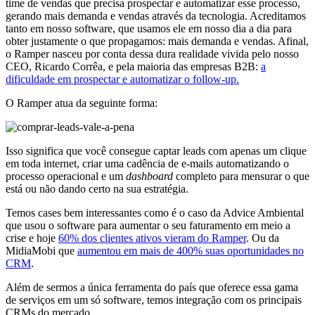
time de vendas que precisa prospectar e automatizar esse processo,
gerando mais demanda e vendas através da tecnologia. Acreditamos
tanto em nosso software, que usamos ele em nosso dia a dia para
obter justamente o que propagamos: mais demanda e vendas. Afinal,
o Ramper nasceu por conta dessa dura realidade vivida pelo nosso
CEO, Ricardo Corrêa, e pela maioria das empresas B2B:
a
dificuldade em prospectar e automatizar o follow-up.
O Ramper atua da seguinte forma:
Isso significa que você consegue captar leads com apenas um clique
em toda internet, criar uma cadência de e-mails automatizando o
processo operacional e um
dashboard
completo para mensurar o que
está ou não dando certo na sua estratégia.
Temos cases bem interessantes como é o caso da Advice Ambiental
que usou o software para aumentar o seu faturamento em meio a
crise e hoje
60% dos clientes ativos vieram do Ramper
. Ou da
MidiaMobi que
aumentou em mais de 400% suas oportunidades no
CRM
.
Além de sermos a única ferramenta do país que oferece essa gama
de serviços em um só software, temos integração com os principais
CRMs do mercado.