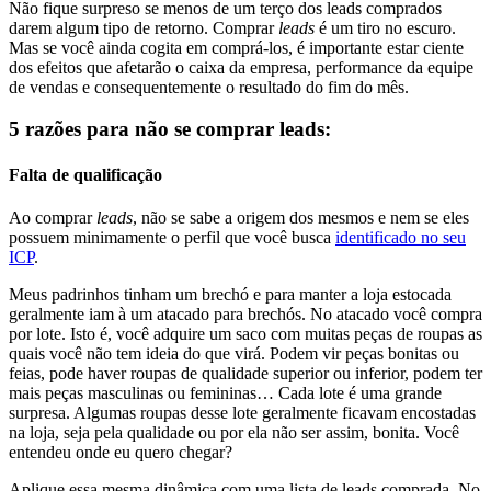
Não fique surpreso se menos de um terço dos leads comprados
darem algum tipo de retorno. Comprar
leads
é um tiro no escuro.
Mas se você ainda cogita em comprá-los, é importante estar ciente
dos efeitos que afetarão o caixa da empresa, performance da equipe
de vendas e consequentemente o resultado do fim do mês.
5 razões para não se comprar leads:
Falta de qualificação
Ao comprar
leads
, não se sabe a origem dos mesmos e nem se eles
possuem minimamente o perfil que você busca
identificado no seu
ICP
.
Meus padrinhos tinham um brechó e para manter a loja estocada
geralmente iam à um atacado para brechós. No atacado você compra
por lote. Isto é, você adquire um saco com muitas peças de roupas as
quais você não tem ideia do que virá. Podem vir peças bonitas ou
feias, pode haver roupas de qualidade superior ou inferior, podem ter
mais peças masculinas ou femininas… Cada lote é uma grande
surpresa. Algumas roupas desse lote geralmente ficavam encostadas
na loja, seja pela qualidade ou por ela não ser assim, bonita. Você
entendeu onde eu quero chegar?
Aplique essa mesma dinâmica com uma lista de leads comprada. No