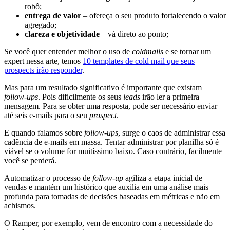
robô;
entrega de valor
– ofereça o seu produto fortalecendo o valor
agregado;
clareza e objetividade
– vá direto ao ponto;
Se você quer entender melhor o uso de
coldmails
e se tornar um
expert nessa arte, temos
10 templates de cold mail que seus
prospects irão responder
.
Mas para um resultado significativo é importante que existam
follow-ups
. Pois dificilmente os seus
leads
irão ler a primeira
mensagem. Para se obter uma resposta, pode ser necessário enviar
até seis e-mails para o seu
prospect
.
E quando falamos sobre
follow-ups
, surge o caos de administrar essa
cadência de e-mails em massa. Tentar administrar por planilha só é
viável se o volume for muitíssimo baixo. Caso contrário, facilmente
você se perderá.
Automatizar o processo de
follow-up
agiliza a etapa inicial de
vendas e mantém um histórico que auxilia em uma análise mais
profunda para tomadas de decisões baseadas em métricas e não em
achismos.
O Ramper, por exemplo, vem de encontro com a necessidade do