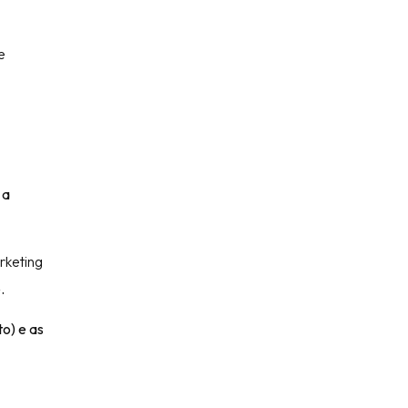
e
 a
rketing
.
o) e as