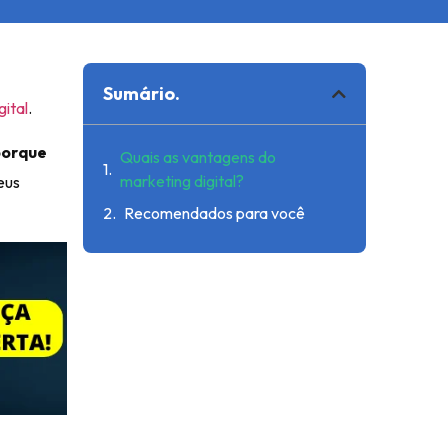
Sumário.
gital
.
porque
Quais as vantagens do
marketing digital?
eus
Recomendados para você