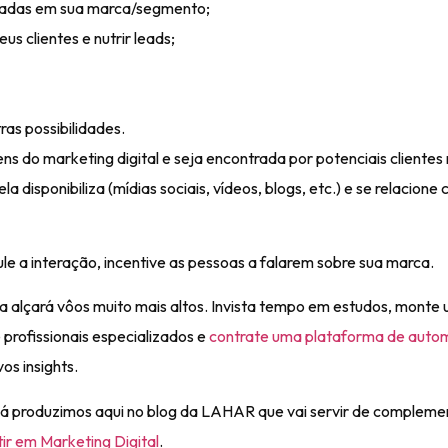
essadas em sua marca/segmento;
s clientes e nutrir leads;
as possibilidades.
s do marketing digital e seja encontrada por potenciais clientes
a disponibiliza (mídias sociais, vídeos, blogs, etc.) e se relacione
ule a interação, incentive as pessoas a falarem sobre sua marca.
a alçará vôos muito mais altos. Invista tempo em estudos, monte
profissionais especializados e
contrate uma plataforma de auto
os insights.
 já produzimos aqui no blog da LAHAR que vai servir de compleme
ir em Marketing Digital
.