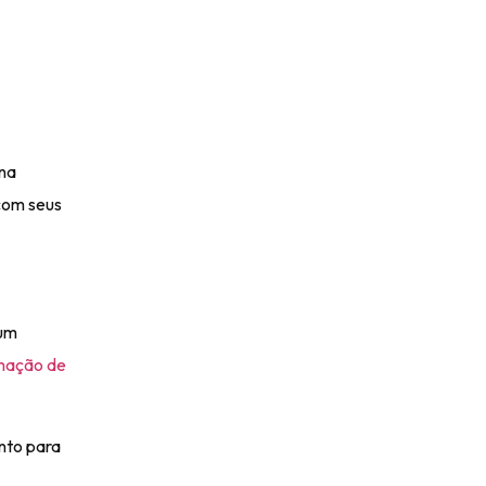
 na
 com seus
 um
mação de
nto para