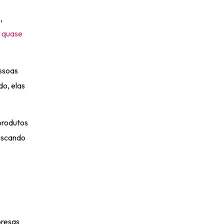
,
r quase
ssoas
do, elas
produtos
buscando
presas