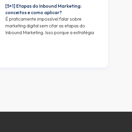
[5+1] Etapas do Inbound Marketing:
Fer
conceitos e como aplicar?
oti
É praticamente impossível falar sobre
Em b
marketing digital sem citar as etapas do
idea
Inbound Marketing. Isso porque a estratégia
opçõ
de inbound e conteúdo é um dos pilares
de l
centrais de qualquer negócio sustentável na
page
internet. As etapas do Inbound Marketing são:
usad
Em uma rápida pesquisa no Google, é
(em 
possível encontrar outras divisões para as
Inbo
etapas do Inbound […]
aco