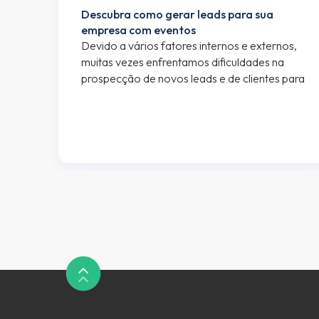
o
Descubra como gerar leads para sua
empresa com eventos
s de
Devido a vários fatores internos e externos,
ado
muitas vezes enfrentamos dificuldades na
deve
prospecção de novos leads e de clientes para
o funil de vendas da nossa empresa. As
alternativas para reverter esse quadro são
o
muitas, mas nem sempre o resultado é
 nos
imediato. Mas você sabia que a produção de
eventos também pode ajudar sua empresa
[…]