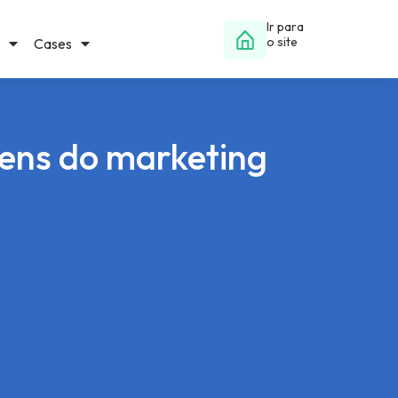
Ir para
o site
Cases
ens do marketing