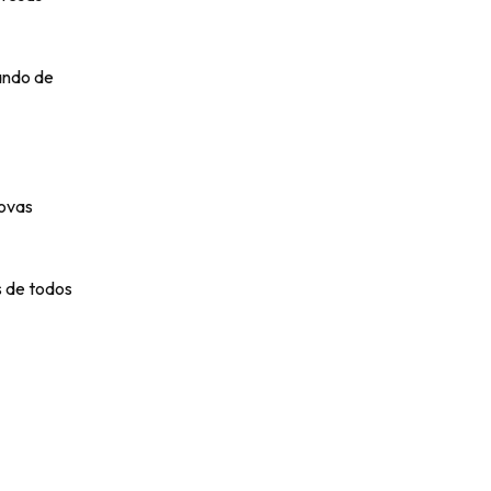
ando de
novas
s de todos