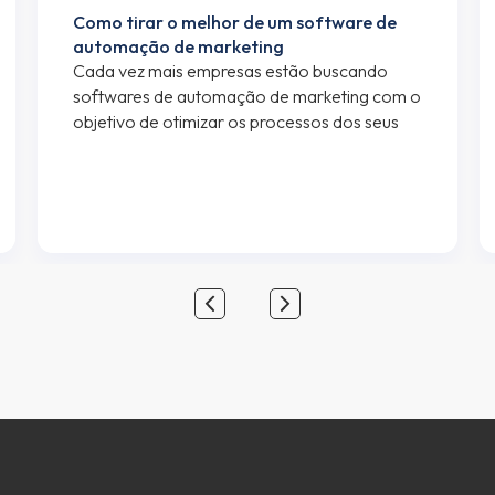
Como tirar o melhor de um software de
automação de marketing
Cada vez mais empresas estão buscando
softwares de automação de marketing com o
objetivo de otimizar os processos dos seus
departamentos de marketing e vendas. Se
você está lendo esse artigo, provavelmente
já faz uso de algum software de automação
de marketing, mas caso seja alguém
interessado em saber mais sobre automação
de marketing e […]