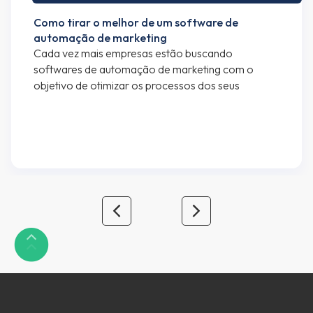
Como tirar o melhor de um software de
automação de marketing
Cada vez mais empresas estão buscando
softwares de automação de marketing com o
objetivo de otimizar os processos dos seus
departamentos de marketing e vendas. Se você
está lendo esse artigo, provavelmente já faz uso
de algum software de automação de marketing,
mas caso seja alguém interessado em saber mais
sobre automação de marketing e […]