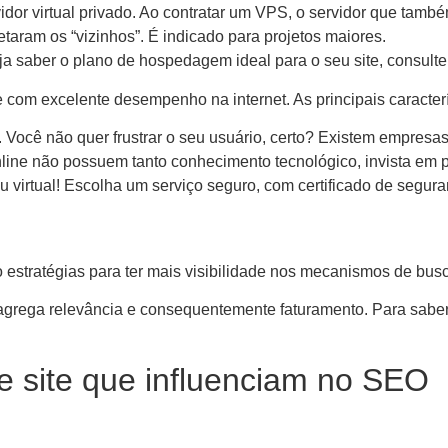
servidor virtual privado. Ao contratar um VPS, o servidor que tam
taram os “vizinhos”. É indicado para projetos maiores.
ja saber o plano de hospedagem ideal para o seu site, consul
com excelente desempenho na internet. As principais caracterí
ar. Você não quer frustrar o seu usuário, certo? Existem empres
nline não possuem tanto conhecimento tecnológico, invista em 
u virtual! Escolha um serviço seguro, com certificado de segur
o estratégias para ter mais visibilidade nos mecanismos de bu
grega relevância e consequentemente faturamento. Para saber 
 site que influenciam no SEO