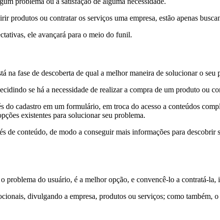
algum problema ou a satisfação de alguma necessidade.
irir produtos ou contratar os serviços uma empresa, estão apenas busc
tativas, ele avançará para o meio do funil.
tá na fase de descoberta de qual a melhor maneira de solucionar o seu 
cidindo se há a necessidade de realizar a compra de um produto ou co
és do cadastro em um formulário, em troca do acesso a conteúdos complem
pções existentes para solucionar seu problema.
ravés de conteúdo, de modo a conseguir mais informações para descobrir s
 o problema do usuário, é a melhor opção, e convencê-lo a contratá-la, 
mocionais, divulgando a empresa, produtos ou serviços; como também, o