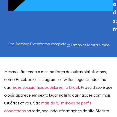
a
d
s
m
Por:
Ramper Plataforma completa
Mesmo não tendo a mesma força de outras plataformas,
como Facebook e Instagram, o Twitter segue sendo uma
das
redes sociais mais populares no Brasil
. Prova disso é que
o país aparece em sexto lugar na lista das nações com mais
usuários ativos. São
mais de 8,1 milhões de perfis
conectados
na rede, segundo informações do site Statista.