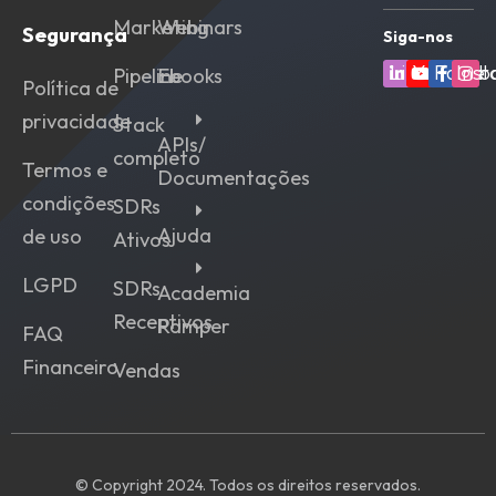
Marketing
Webinars
Segurança
Siga-nos
Linkedin
Youtube
Faceb
Ins
Pipeline
Ebooks
Política de
privacidade
Stack
APIs/
completo
Termos e
Documentações
condições
SDRs
Ajuda
de uso
Ativos
LGPD
SDRs
Academia
Receptivos
Ramper
FAQ
Financeiro
Vendas
© Copyright 2024. Todos os direitos reservados.