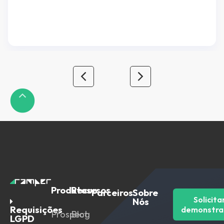
está lendo esse artigo, provavelmente já faz uso
de algum software de automação de marketing,
mas caso seja alguém interessado em saber mais
sobre automação de marketing e […]
Produtos
Recursos
Parceiros
Sobre
Solicita
Nós
Requisições
demonstra
Prospect
Blog
LGPD