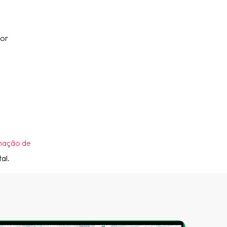
por
mação de
al.