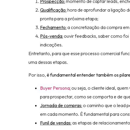
Prospecção:
momento de captar leads, encher
Qualificação:
hora de aprofundar a ligação d
pronta para a próxima etapa;
Fechamento:
a concretização da compra em si
Pós-venda:
ouvir feedbacks, saber como foi 
indicações.
Entretanto, para que esse processo comercial fun
uma dessas etapas.
Por isso,
é fundamental entender também os pilar
Buyer Persona
:
ou seja, o cliente ideal, que
para prospectar, como se comporta e de que
Jornada de compras:
o caminho que o lead p
em cada momento. É fundamental para constru
Funil de vendas:
as etapas de relacionamento