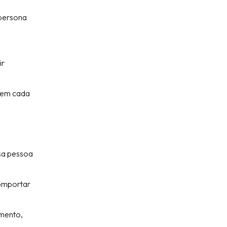
 persona
ir
o em cada
ssa pessoa
comportar
mento,