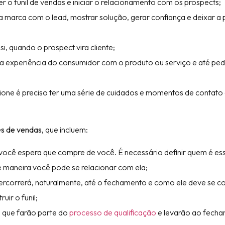
 o funil de vendas e iniciar o relacionamento com os prospects;
a marca com o lead, mostrar solução, gerar confiança e deixar a
, quando o prospect vira cliente;
a experiência do consumidor com o produto ou serviço e até ped
cione é preciso ter uma série de cuidados e momentos de contat
es de vendas
, que incluem:
m você espera que compre de você. É necessário definir quem é e
 maneira você pode se relacionar com ela;
ercorrerá, naturalmente, até o fechamento e como ele deve se 
ir o funil;
 que farão parte do
processo de qualificação
e levarão ao fecha