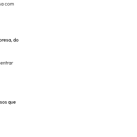
sa com
presa, do
entrar
ssos que