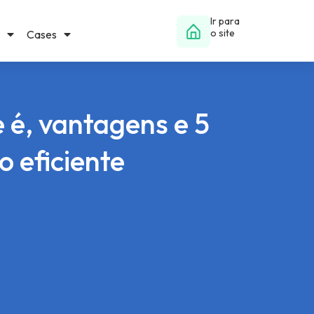
Ir para
o site
Cases
 é, vantagens e 5
o eficiente