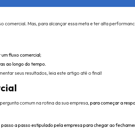
so comercial. Mas, para alcançar essa meta e ter alta performanc
 um fluxo comercial
;
ras ao longo do tempo
.
tar seus resultados, leia este artigo até o final!
cial
pergunta comum na rotina da sua empresa,
para começar a respo
o
passo a passo estipulado pela empresa para chegar ao fechame