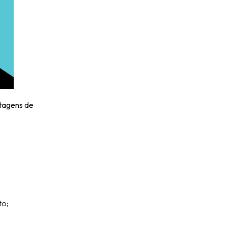
tagens de
to;