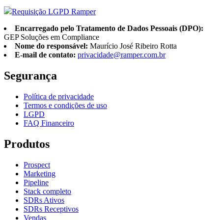
Requisição LGPD Ramper
Encarregado pelo Tratamento de Dados Pessoais (DPO):
GEP Soluções em Compliance
Nome do responsável:
Maurício José Ribeiro Rotta
E-mail de contato:
privacidade@ramper.com.br
Segurança
Política de privacidade
Termos e condições de uso
LGPD
FAQ Financeiro
Produtos
Prospect
Marketing
Pipeline
Stack completo
SDRs Ativos
SDRs Receptivos
Vendas