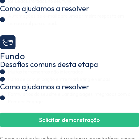
RelLeads Parados no seu funil
Como ajudamos a resolver
Automações de e-mail para uma primeira resposta em
tempo real para o lead.
Fundo
Desafios comuns desta etapa
Muitas ferramentas não integradas
Falta de comunicação entre marketing e vendas
Como ajudamos a resolver
Formulários do seu site e Landing pages integrados com o
Ramper Engage
Solicitar demonstração
Comece a abordar os leads da sua base com estratégia, engaje