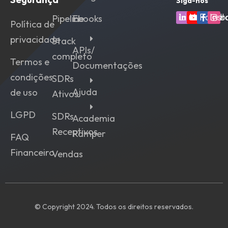
Siga-nos
Linkedin
Youtube
Faceb
Ins
Pipeline
Ebooks
Política de
privacidade
Stack
APIs/
completo
Termos e
Documentações
condições
SDRs
Ajuda
de uso
Ativos
LGPD
SDRs
Academia
Receptivos
Ramper
FAQ
Financeiro
Vendas
© Copyright 2024. Todos os direitos reservados.