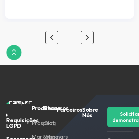
especialistas, focados em resolver problemas
específicos da empresa, o que normalmente faz
com que cada departamento use […]
Produtos
Recursos
Parceiros
Sobre
Solicita
Nós
Requisições
demonstra
Prospect
Blog
LGPD
Marketing
Webinars
Segurança