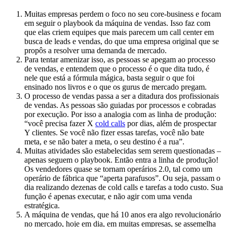
Muitas empresas perdem o foco no seu core-business e focam
em seguir o playbook da máquina de vendas. Isso faz com
que elas criem equipes que mais parecem um call center em
busca de leads e vendas, do que uma empresa original que se
propôs a resolver uma demanda de mercado.
Para tentar amenizar isso, as pessoas se apegam ao processo
de vendas, e entendem que o processo é o que dita tudo, é
nele que está a fórmula mágica, basta seguir o que foi
ensinado nos livros e o que os gurus de mercado pregam.
O processo de vendas passa a ser a ditadura dos profissionais
de vendas. As pessoas são guiadas por processos e cobradas
por execução. Por isso a analogia com as linha de produção:
“você precisa fazer X
cold calls
por dias, além de prospectar
Y clientes. Se você não fizer essas tarefas, você não bate
meta, e se não bater a meta, o seu destino é a rua”.
Muitas atividades são estabelecidas sem serem questionadas –
apenas seguem o playbook. Então entra a linha de produção!
Os vendedores quase se tornam operários 2.0, tal como um
operário de fábrica que “aperta parafusos”. Ou seja, passam o
dia realizando dezenas de cold calls e tarefas a todo custo. Sua
função é apenas executar, e não agir com uma venda
estratégica.
A máquina de vendas, que há 10 anos era algo revolucionário
no mercado, hoje em dia, em muitas empresas, se assemelha