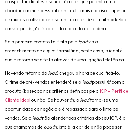
prospectar clientes, usando técnicas que permita uma
abordagem mais pessoal e um texto mais conciso – apesar
de muitos profissionais usarem técnicas de e-mail marketing
em sua produção fugindo do conceito de coldmail.
Se o primeiro contato foi feito pelo
lead
via o
preenchimento de algum formulário, neste caso, o ideal é
que o retorno seja feito através de uma ligação telefônica.
Havendo retorno do
lead
, chegou a hora de qualificá-lo.
O time de pré-vendas entenderá se o
lead
possui
fit
com o
produto (baseado nos critérios definidos pelo
ICP – Perfil de
Cliente Ideal
ou não. Se houver
fit
, o
lead
torna-se uma
oportunidade de negócio e é repassado para o time de
vendas. Se o
lead
não atender aos critérios do seu ICP, é o
que chamamos de
bad fit
; isto é, a dor dele não pode ser