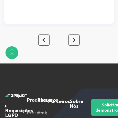
mercado tem se voltado para o uso de sistemas
especialistas, focados em resolver problemas
específicos da empresa, o que normalmente faz
com que cada departamento use […]
Produtos
Recursos
Parceiros
Sobre
Solicita
Nós
Requisições
demonstra
Prospect
Blog
LGPD