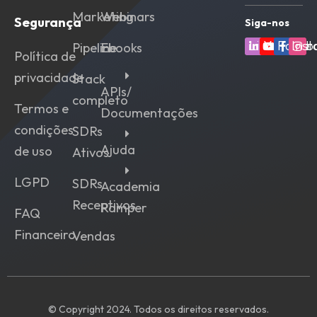
Marketing
Webinars
Segurança
Siga-nos
Linkedin
Youtube
Faceb
Ins
Pipeline
Ebooks
Política de
privacidade
Stack
APIs/
completo
Termos e
Documentações
condições
SDRs
Ajuda
de uso
Ativos
LGPD
SDRs
Academia
Receptivos
Ramper
FAQ
Financeiro
Vendas
© Copyright 2024. Todos os direitos reservados.