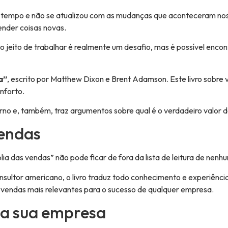
 tempo e não se atualizou com as mudanças que aconteceram nos ú
ender coisas novas.
o jeito de trabalhar é realmente um desafio, mas é possível enc
.
a”
, escrito por Matthew Dixon e Brent Adamson. Este livro sobr
onforto.
rno e, também, traz argumentos sobre qual é o verdadeiro valor 
vendas
lia das vendas” não pode ficar de fora da lista de leitura de nen
sultor americano, o livro traduz todo conhecimento e experiência
e vendas mais relevantes para o sucesso de qualquer empresa.
na sua empresa