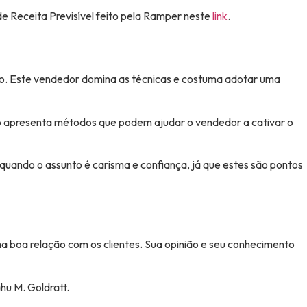
e Receita Previsível feito pela Ramper neste
link
.
gico. Este vendedor domina as técnicas e costuma adotar uma
vro apresenta métodos que podem ajudar o vendedor a cativar o
quando o assunto é carisma e confiança, já que estes são pontos
ma boa relação com os clientes. Sua opinião e seu conhecimento
ahu M. Goldratt.