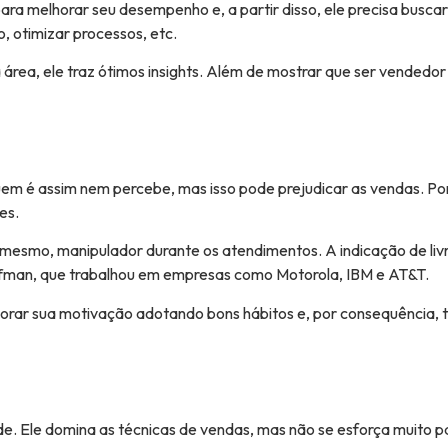
para melhorar seu desempenho e, a partir disso, ele precisa busca
, otimizar processos, etc.
da área, ele traz ótimos insights. Além de mostrar que ser vended
uem é assim nem percebe, mas isso pode prejudicar as vendas. Po
es.
é mesmo, manipulador durante os atendimentos. A indicação de livr
iffman, que trabalhou em empresas como Motorola, IBM e AT&T.
orar sua motivação adotando bons hábitos e, por consequência, te
e. Ele domina as técnicas de vendas, mas não se esforça muito pa