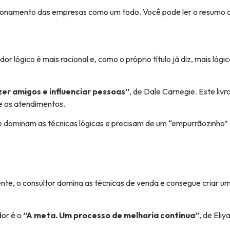
ncionamento das empresas como um todo. Você pode ler o resumo d
r lógico é mais racional e, como o próprio título já diz, mais ló
er amigos e influenciar pessoas”
, de Dale Carnegie. Este li
e os atendimentos.
e dominam as técnicas lógicas e precisam de um “empurrãozinho” 
ente, o consultor domina as técnicas de venda e consegue criar u
dor é o
“A meta. Um processo de melhoria contínua”
, de Eliy